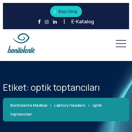
Bayi Girişi
E-Katalog
Etiket:
optik toptancıları
Bonitolente Medikal
>
Labtory Headers
>
optik
toptancıları