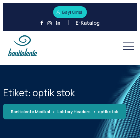
Bayi Girişi
E-Katalog
Etiket:
optik stok
Bonitolente Medikal
>
Labtory Headers
>
optik stok