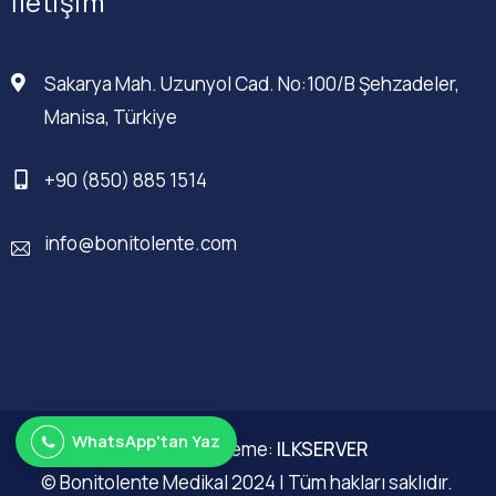
İletişim
Sakarya Mah. Uzunyol Cad. No:100/B Şehzadeler,
Manisa, Türkiye
+90 (850) 885 1514
info@bonitolente.com
WhatsApp'tan Yaz
Web Düzenleme:
ILKSERVER
© Bonitolente Medikal 2024 | Tüm hakları saklıdır.