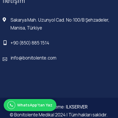
İletişim
Sakarya Mah. Uzunyol Cad. No:100/B Şehzadeler,
Manisa, Türkiye
+90 (850) 885 1514
info@bonitolente.com
WhatsApp'tan Yaz
Web Düzenleme:
ILKSERVER
© Bonitolente Medikal 2024 | Tüm hakları saklıdır.