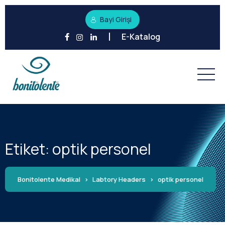
Bayi Girişi
E-Katalog
Etiket:
optik personel
Bonitolente Medikal
>
Labtory Headers
>
optik personel