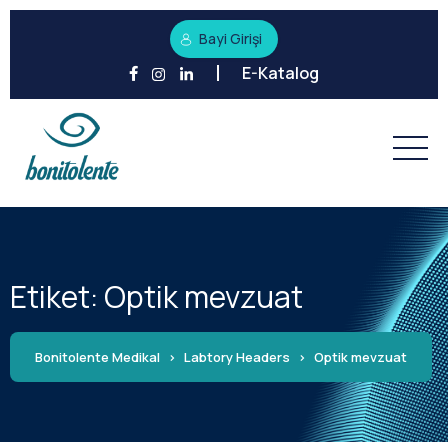
Bayi Girişi
E-Katalog
Etiket:
Optik mevzuat
Bonitolente Medikal
>
Labtory Headers
>
Optik mevzuat