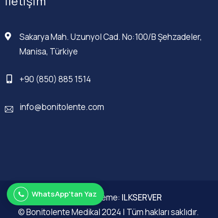
İletişim
Sakarya Mah. Uzunyol Cad. No:100/B Şehzadeler,
Manisa, Türkiye
+90 (850) 885 1514
info@bonitolente.com
WhatsApp'tan Yaz
Web Düzenleme:
ILKSERVER
© Bonitolente Medikal 2024 | Tüm hakları saklıdır.