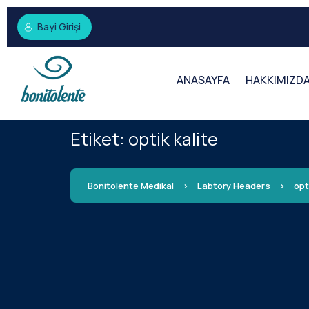
Bayi Girişi
ANASAYFA
HAKKIMIZD
Etiket:
optik kalite
Bonitolente Medikal
>
Labtory Headers
>
opt