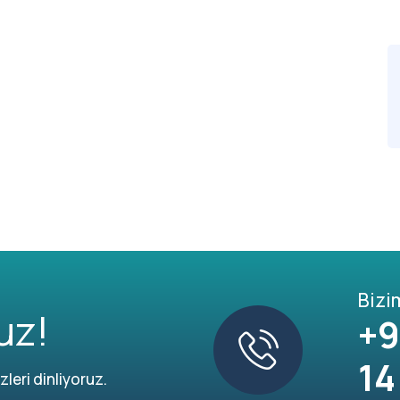
Bizi
uz!
+9
14
leri dinliyoruz.