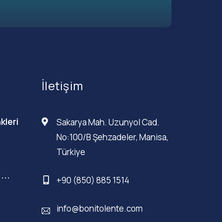
İletişim
kleri
Sakarya Mah. Uzunyol Cad.
No:100/B Şehzadeler, Manisa,
Türkiye
...
+90 (850) 885 1514
info@bonitolente.com