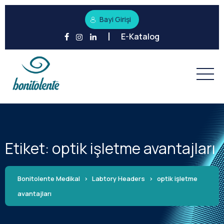
Bayi Girişi
E-Katalog
Etiket:
optik işletme avantajları
Bonitolente Medikal
>
Labtory Headers
>
optik işletme
avantajları