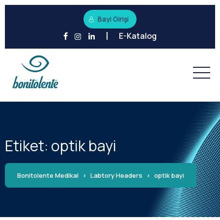
Bayi Girişi
E-Katalog
Etiket:
optik bayi
Bonitolente Medikal
>
Labtory Headers
>
optik bayi