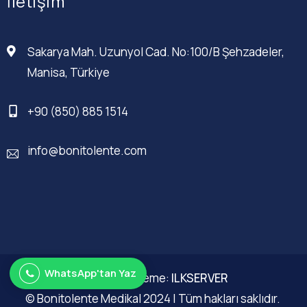
İletişim
Sakarya Mah. Uzunyol Cad. No:100/B Şehzadeler,
Manisa, Türkiye
+90 (850) 885 1514
info@bonitolente.com
WhatsApp'tan Yaz
Web Düzenleme:
ILKSERVER
© Bonitolente Medikal 2024 | Tüm hakları saklıdır.