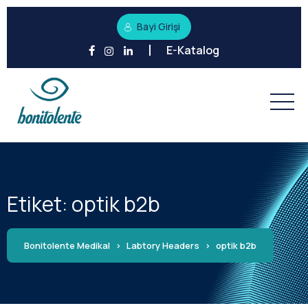
Bayi Girişi
E-Katalog
Etiket:
optik b2b
Bonitolente Medikal
>
Labtory Headers
>
optik b2b