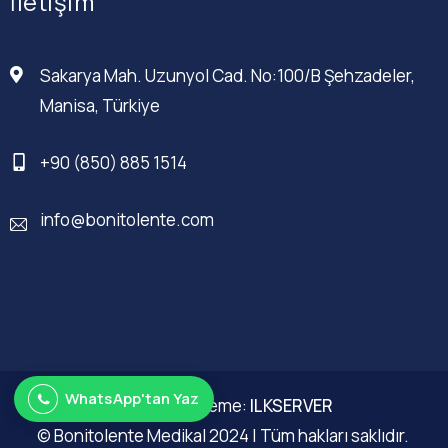
İletişim
Sakarya Mah. Uzunyol Cad. No:100/B Şehzadeler,
Manisa, Türkiye
+90 (850) 885 1514
info@bonitolente.com
WhatsApp'tan Yaz
Web Düzenleme:
ILKSERVER
© Bonitolente Medikal 2024 | Tüm hakları saklıdır.