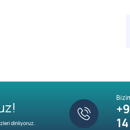
Bizi
uz!
+9
14
leri dinliyoruz.