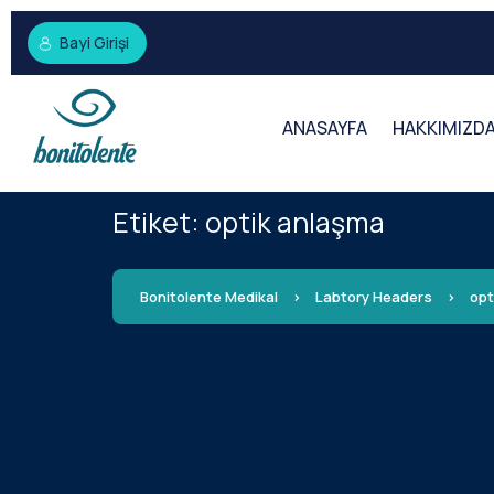
Bayi Girişi
ANASAYFA
HAKKIMIZD
Etiket:
optik anlaşma
Bonitolente Medikal
>
Labtory Headers
>
opt