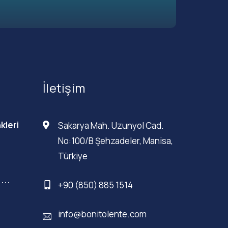
İletişim
kleri
Sakarya Mah. Uzunyol Cad.
No:100/B Şehzadeler, Manisa,
Türkiye
...
+90 (850) 885 1514
info@bonitolente.com