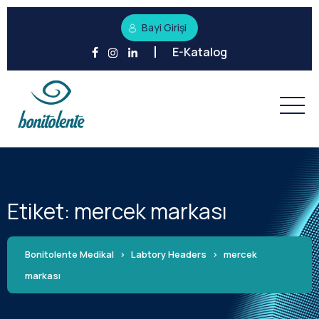
Bayi Girişi
E-Katalog
Etiket:
mercek markası
Bonitolente Medikal
>
Labtory Headers
>
mercek
markası