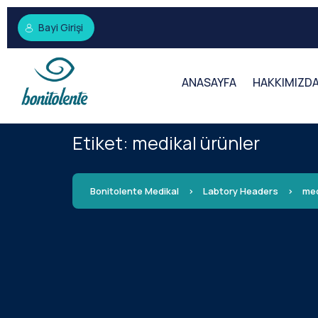
Bayi Girişi
ANASAYFA
HAKKIMIZD
Etiket:
medikal ürünler
Bonitolente Medikal
>
Labtory Headers
>
med