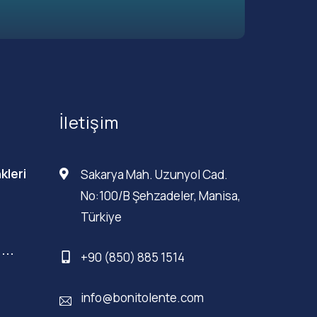
İletişim
kleri
Sakarya Mah. Uzunyol Cad.
No:100/B Şehzadeler, Manisa,
Türkiye
...
+90 (850) 885 1514
info@bonitolente.com