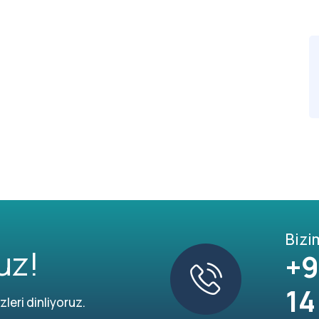
Bizi
uz!
+9
14
leri dinliyoruz.