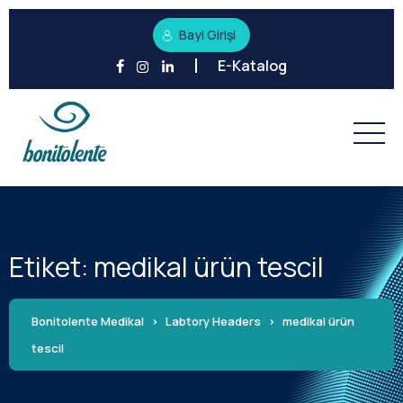
Bayi Girişi
E-Katalog
Etiket:
medikal ürün tescil
Bonitolente Medikal
>
Labtory Headers
>
medikal ürün
tescil