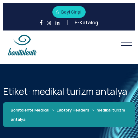
Bayi Girişi
E-Katalog
Etiket:
medikal turizm antalya
Bonitolente Medikal
>
Labtory Headers
>
medikal turizm
antalya