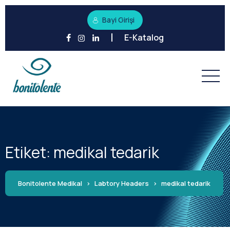
Bayi Girişi
E-Katalog
Etiket:
medikal tedarik
Bonitolente Medikal
>
Labtory Headers
>
medikal tedarik