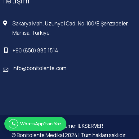
İletişim
Sakarya Mah. Uzunyol Cad. No:100/B Şehzadeler,
Manisa, Türkiye
+90 (850) 885 1514
info@bonitolente.com
WhatsApp'tan Yaz
Web Düzenleme:
ILKSERVER
© Bonitolente Medikal 2024 | Tüm hakları saklıdır.