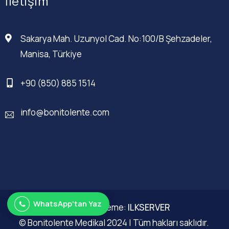
İletişim
Sakarya Mah. Uzunyol Cad. No:100/B Şehzadeler,
Manisa, Türkiye
+90 (850) 885 1514
info@bonitolente.com
WhatsApp'tan Yaz
Web Düzenleme:
ILKSERVER
© Bonitolente Medikal 2024 | Tüm hakları saklıdır.