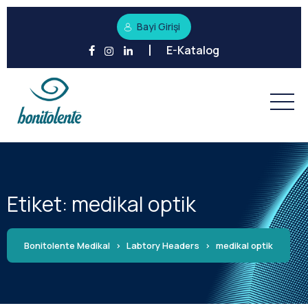
Bayi Girişi
E-Katalog
Etiket:
medikal optik
Bonitolente Medikal
>
Labtory Headers
>
medikal optik