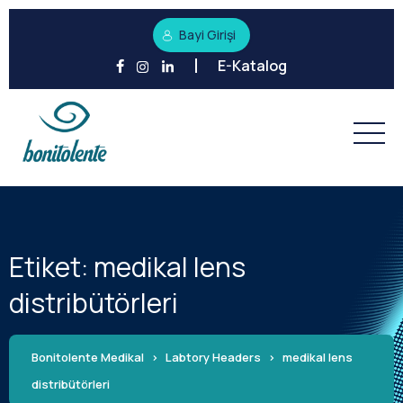
Bayi Girişi
E-Katalog
Etiket:
medikal lens
distribütörleri
Bonitolente Medikal
>
Labtory Headers
>
medikal lens
distribütörleri