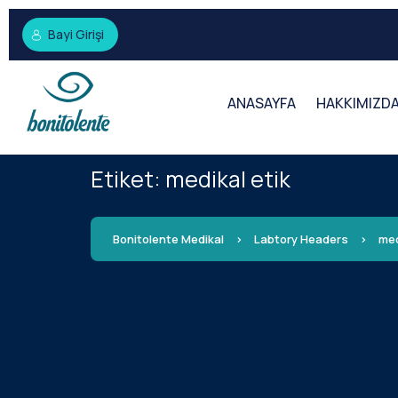
Bayi Girişi
ANASAYFA
HAKKIMIZD
Etiket:
medikal etik
Bonitolente Medikal
>
Labtory Headers
>
med