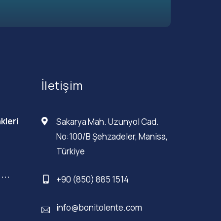
İletişim
kleri
Sakarya Mah. Uzunyol Cad.
No:100/B Şehzadeler, Manisa,
Türkiye
...
+90 (850) 885 1514
info@bonitolente.com