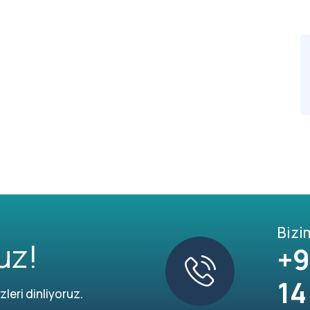
Bizi
uz!
+9
14
leri dinliyoruz.