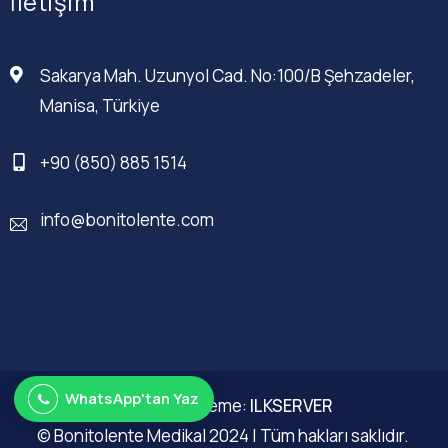
İletişim
Sakarya Mah. Uzunyol Cad. No:100/B Şehzadeler,
Manisa, Türkiye
+90 (850) 885 1514
info@bonitolente.com
WhatsApp'tan Yaz
Web Düzenleme:
ILKSERVER
© Bonitolente Medikal 2024 | Tüm hakları saklıdır.