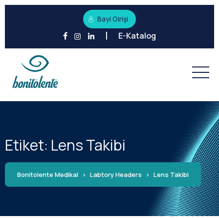
Bayi Girişi
E-Katalog
Etiket:
Lens Takibi
Bonitolente Medikal
>
Labtory Headers
>
Lens Takibi