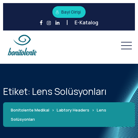
Bayi Girişi
E-Katalog
Etiket:
Lens Solüsyonları
Bonitolente Medikal
>
Labtory Headers
>
Lens
Solüsyonları