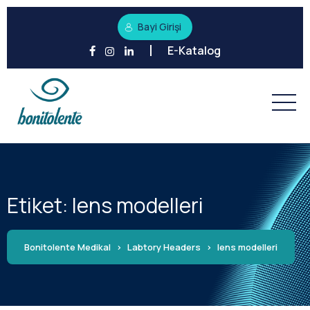
Bayi Girişi
E-Katalog
Etiket:
lens modelleri
Bonitolente Medikal
>
Labtory Headers
>
lens modelleri