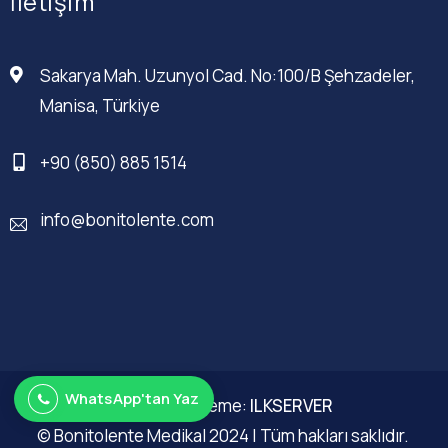
İletişim
Sakarya Mah. Uzunyol Cad. No:100/B Şehzadeler,
Manisa, Türkiye
+90 (850) 885 1514
info@bonitolente.com
WhatsApp'tan Yaz
Web Düzenleme:
ILKSERVER
© Bonitolente Medikal 2024 | Tüm hakları saklıdır.