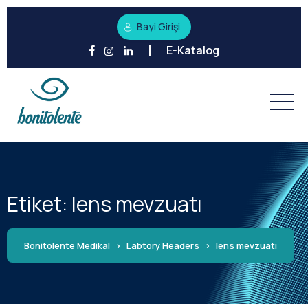
Bayi Girişi
E-Katalog
Etiket:
lens mevzuatı
Bonitolente Medikal
>
Labtory Headers
>
lens mevzuatı