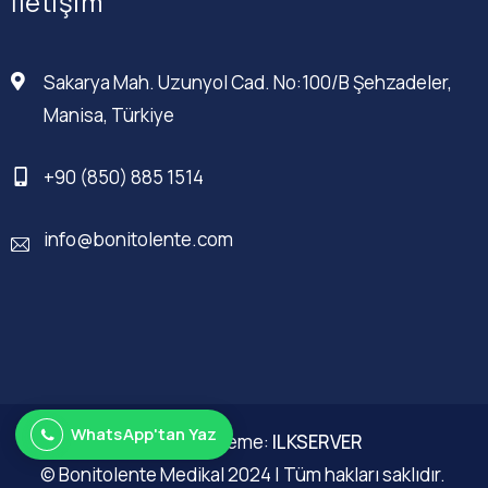
İletişim
Sakarya Mah. Uzunyol Cad. No:100/B Şehzadeler,
Manisa, Türkiye
+90 (850) 885 1514
info@bonitolente.com
WhatsApp'tan Yaz
Web Düzenleme:
ILKSERVER
© Bonitolente Medikal 2024 | Tüm hakları saklıdır.