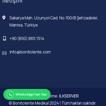
İletişim
Sakarya Mah. Uzunyol Cad. No:100/B Şehzadeler,
Manisa, Türkiye
+90 (850) 885 1514
info@bonitolente.com
WhatsApp'tan Yaz
Web Düzenleme:
ILKSERVER
© Bonitolente Medikal 2024 | Tüm hakları saklıdır.