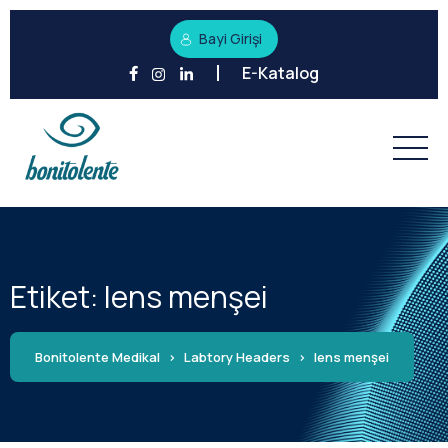
Bayi Girişi
E-Katalog
Etiket:
lens menşei
Bonitolente Medikal
>
Labtory Headers
>
lens menşei