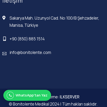
İletişim
Sakarya Mah. Uzunyol Cad. No:100/B Şehzadeler,
Manisa, Türkiye
+90 (850) 885 1514
info@bonitolente.com
WhatsApp'tan Yaz
Web Düzenleme:
ILKSERVER
© Bonitolente Medikal 2024 | Tüm hakları saklıdır.