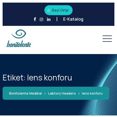
Bayi Girişi
E-Katalog
Etiket:
lens konforu
Bonitolente Medikal
>
Labtory Headers
>
lens konforu