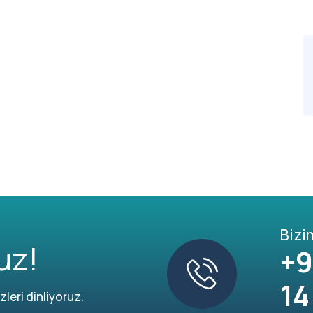
Bizi
uz!
+9
14
leri dinliyoruz.