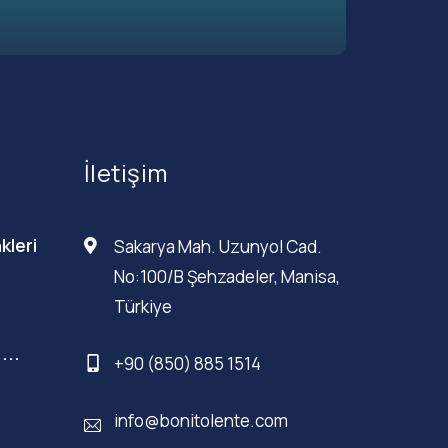
İletişim
kleri
Sakarya Mah. Uzunyol Cad.
No:100/B Şehzadeler, Manisa,
Türkiye
...
+90 (850) 885 1514
info@bonitolente.com