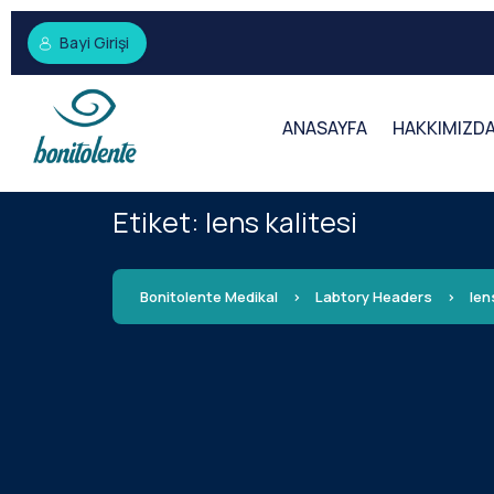
Bayi Girişi
ANASAYFA
HAKKIMIZD
Etiket:
lens kalitesi
Bonitolente Medikal
>
Labtory Headers
>
len