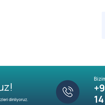
Bizi
uz!
+9
14
leri dinliyoruz.