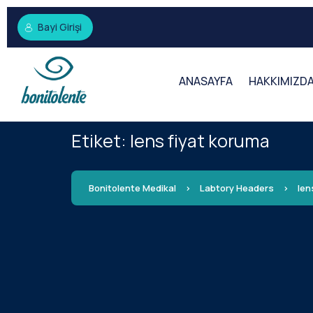
Bayi Girişi
ANASAYFA
HAKKIMIZD
Etiket:
lens fiyat koruma
Bonitolente Medikal
>
Labtory Headers
>
len