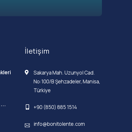
İletişim
kleri
Sakarya Mah. Uzunyol Cad.
No:100/B Şehzadeler, Manisa,
Türkiye
...
+90 (850) 885 1514
info@bonitolente.com