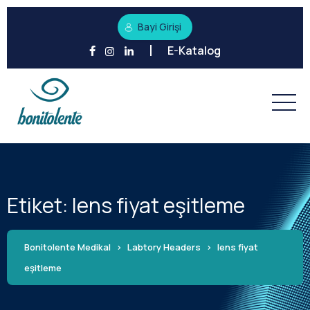
Bayi Girişi
E-Katalog
Etiket:
lens fiyat eşitleme
Bonitolente Medikal
>
Labtory Headers
>
lens fiyat
eşitleme