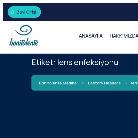
Bayi Girişi
ANASAYFA
HAKKIMIZD
Etiket:
lens enfeksiyonu
Bonitolente Medikal
>
Labtory Headers
>
len