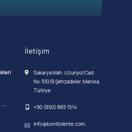
İletişim
kleri
Sakarya Mah. Uzunyol Cad.
No:100/B Şehzadeler, Manisa,
Türkiye
...
+90 (850) 885 1514
info@bonitolente.com