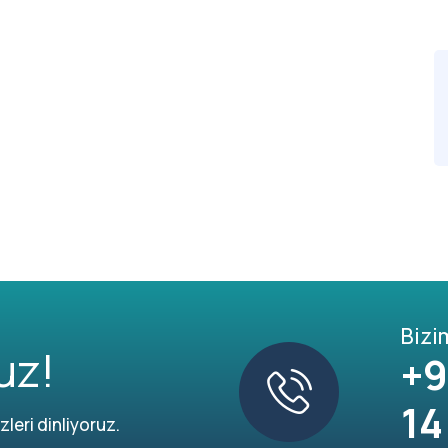
Bizi
uz!
+9
14
leri dinliyoruz.