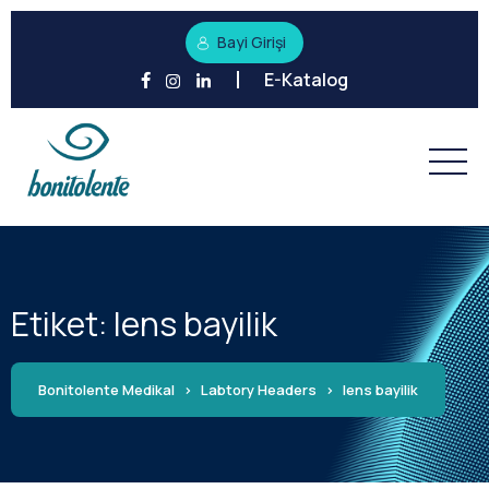
Bayi Girişi
E-Katalog
Etiket:
lens bayilik
Bonitolente Medikal
>
Labtory Headers
>
lens bayilik