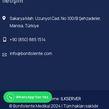
İletişim
Sakarya Mah. Uzunyol Cad. No:100/B Şehzadeler,
Manisa, Türkiye
+90 (850) 885 1514
info@bonitolente.com
WhatsApp'tan Yaz
Web Düzenleme:
ILKSERVER
© Bonitolente Medikal 2024 | Tüm hakları saklıdır.