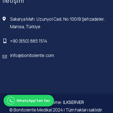
İletişim
Sakarya Mah. Uzunyol Cad. No:100/B Şehzadeler,
Manisa, Türkiye
+90 (850) 885 1514
info@bonitolente.com
WhatsApp'tan Yaz
Web Düzenleme:
ILKSERVER
© Bonitolente Medikal 2024 | Tüm hakları saklıdır.