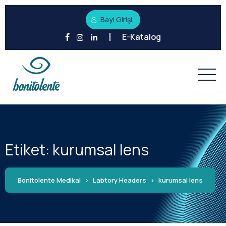
Bayi Girişi
E-Katalog
Etiket:
kurumsal lens
Bonitolente Medikal
>
Labtory Headers
>
kurumsal lens