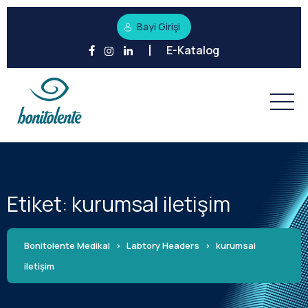
Bayi Girişi
E-Katalog
Etiket:
kurumsal iletişim
Bonitolente Medikal
>
Labtory Headers
>
kurumsal
iletişim