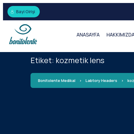
Bayi Girişi
ANASAYFA
HAKKIMIZD
Etiket:
kozmetik lens
Bonitolente Medikal
>
Labtory Headers
>
koz