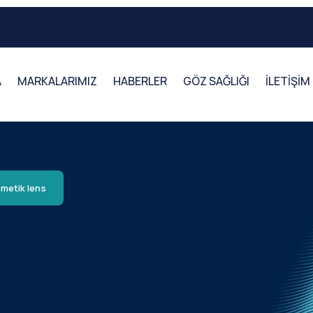
A
MARKALARIMIZ
HABERLER
GÖZ SAĞLIĞI
İLETİŞİM
metik lens