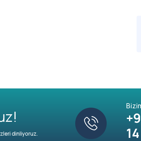
Bizi
uz!
+9
14
leri dinliyoruz.