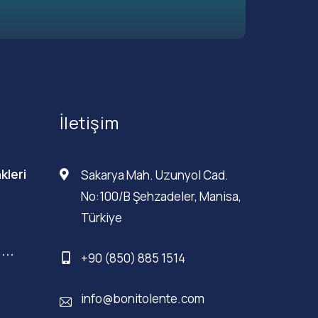
İletişim
kleri
Sakarya Mah. Uzunyol Cad.
No:100/B Şehzadeler, Manisa,
Türkiye
...
+90 (850) 885 1514
info@bonitolente.com