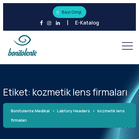
Bayi Girişi
E-Katalog
Etiket:
kozmetik lens firmaları
Bonitolente Medikal
>
Labtory Headers
>
kozmetik lens
firmaları