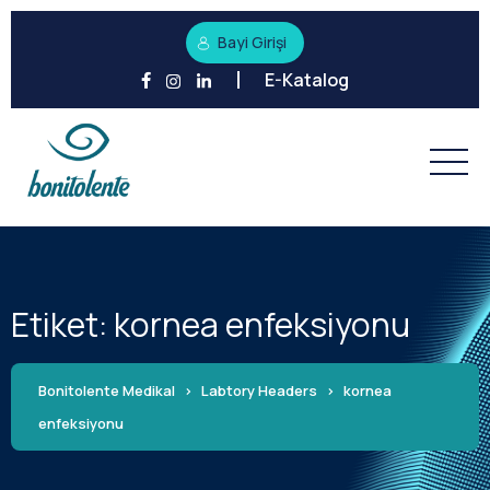
Bayi Girişi
E-Katalog
Etiket:
kornea enfeksiyonu
Bonitolente Medikal
>
Labtory Headers
>
kornea
enfeksiyonu