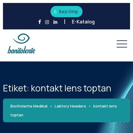
Bayi Girişi
E-Katalog
Etiket:
kontakt lens toptan
Bonitolente Medikal
>
Labtory Headers
>
kontakt lens
toptan