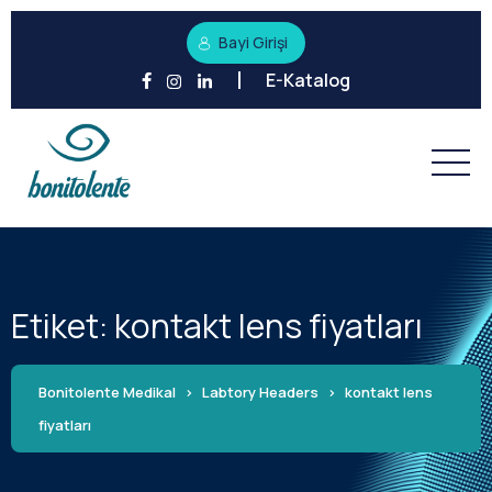
Bayi Girişi
E-Katalog
Etiket:
kontakt lens fiyatları
Bonitolente Medikal
>
Labtory Headers
>
kontakt lens
fiyatları