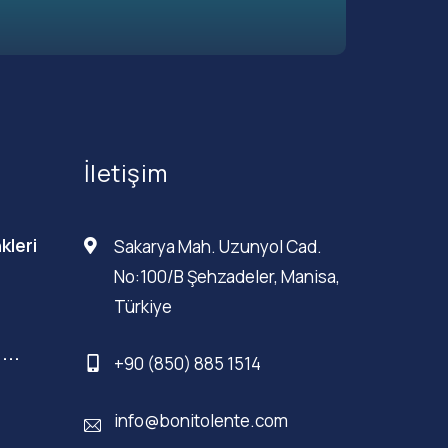
İletişim
kleri
Sakarya Mah. Uzunyol Cad.
No:100/B Şehzadeler, Manisa,
Türkiye
...
+90 (850) 885 1514
info@bonitolente.com