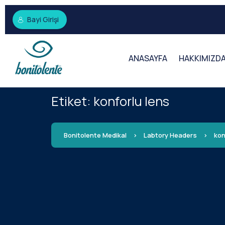
Bayi Girişi
ANASAYFA
HAKKIMIZD
Etiket:
konforlu lens
Bonitolente Medikal
>
Labtory Headers
>
kon