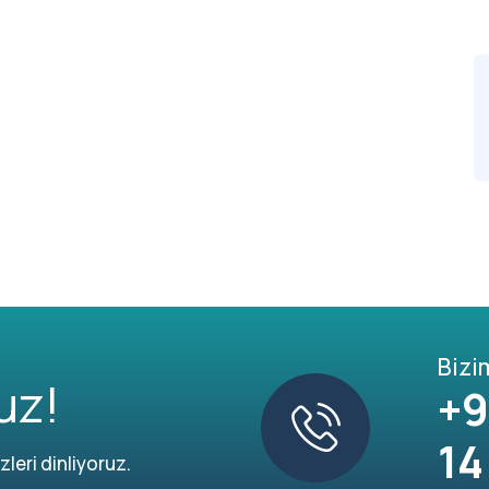
Bizi
uz!
+9
14
leri dinliyoruz.