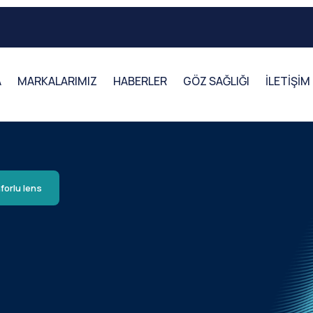
A
MARKALARIMIZ
HABERLER
GÖZ SAĞLIĞI
İLETİŞİM
forlu lens