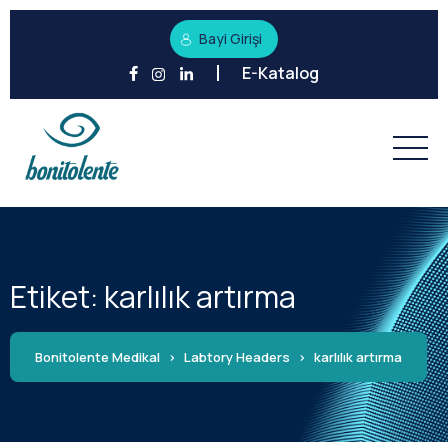
Bayi Girişi
E-Katalog
Etiket:
karlılık artırma
Bonitolente Medikal
>
Labtory Headers
>
karlılık artırma