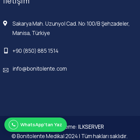
İletişim
Sakarya Mah. Uzunyol Cad. No:100/B Şehzadeler,
Manisa, Türkiye
+90 (850) 885 1514
info@bonitolente.com
WhatsApp'tan Yaz
Web Düzenleme:
ILKSERVER
© Bonitolente Medikal 2024 | Tüm hakları saklıdır.