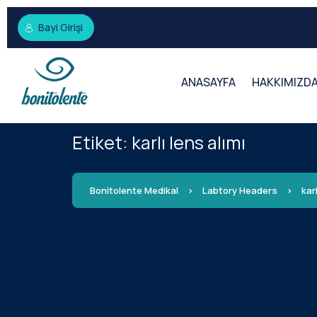
Bayi Girişi
ANASAYFA
HAKKIMIZD
Etiket:
karlı lens alımı
Bonitolente Medikal
>
Labtory Headers
>
karl