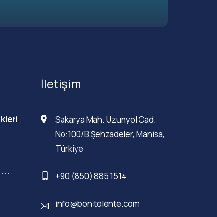
İletişim
kleri
Sakarya Mah. Uzunyol Cad.
No:100/B Şehzadeler, Manisa,
Türkiye
...
+90 (850) 885 1514
info@bonitolente.com