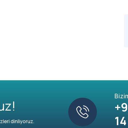
Bizi
uz!
+9
14
leri dinliyoruz.