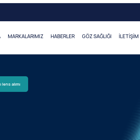
A
MARKALARIMIZ
HABERLER
GÖZ SAĞLIĞI
İLETİŞİM
ı lens alımı