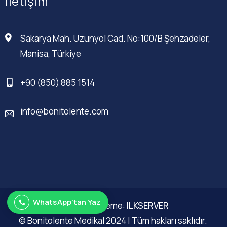
İletişim
Sakarya Mah. Uzunyol Cad. No:100/B Şehzadeler,
Manisa, Türkiye
+90 (850) 885 1514
info@bonitolente.com
WhatsApp'tan Yaz
Web Düzenleme:
ILKSERVER
© Bonitolente Medikal 2024 | Tüm hakları saklıdır.