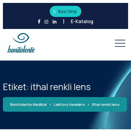
Bayi Girişi
E-Katalog
Etiket:
ithal renkli lens
Bonitolente Medikal
>
Labtory Headers
>
ithal renkli lens