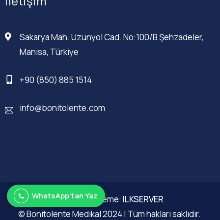
İletişim
Sakarya Mah. Uzunyol Cad. No:100/B Şehzadeler,
Manisa, Türkiye
+90 (850) 885 1514
info@bonitolente.com
WhatsApp'tan Yaz
Web Düzenleme:
ILKSERVER
© Bonitolente Medikal 2024 | Tüm hakları saklıdır.