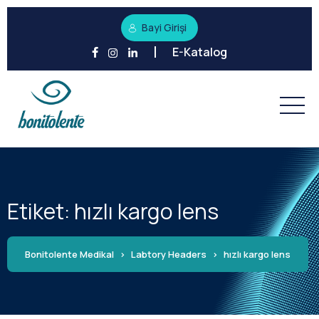
Bayi Girişi
E-Katalog
Etiket:
hızlı kargo lens
Bonitolente Medikal
>
Labtory Headers
>
hızlı kargo lens