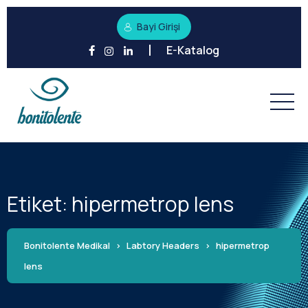
Bayi Girişi
E-Katalog
Etiket:
hipermetrop lens
Bonitolente Medikal
>
Labtory Headers
>
hipermetrop
lens