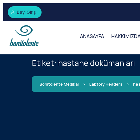
Bayi Girişi
ANASAYFA
HAKKIMIZD
Etiket:
hastane dokümanları
Bonitolente Medikal
>
Labtory Headers
>
has