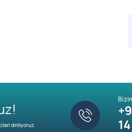
Bizi
uz!
+9
14
leri dinliyoruz.