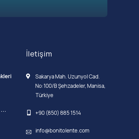
İletişim
kleri
Sakarya Mah. Uzunyol Cad.
No:100/B Şehzadeler, Manisa,
Türkiye
...
+90 (850) 885 1514
info@bonitolente.com