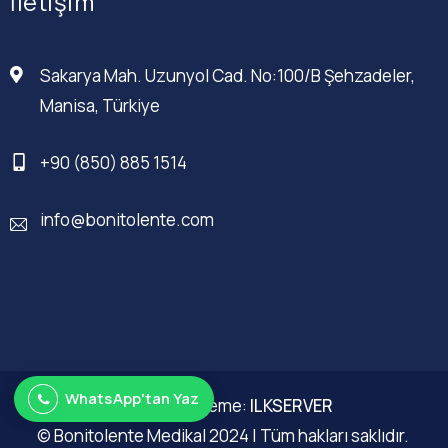
İletişim
Sakarya Mah. Uzunyol Cad. No:100/B Şehzadeler,
Manisa, Türkiye
+90 (850) 885 1514
info@bonitolente.com
WhatsApp'tan Yaz
Web Düzenleme:
ILKSERVER
© Bonitolente Medikal 2024 | Tüm hakları saklıdır.