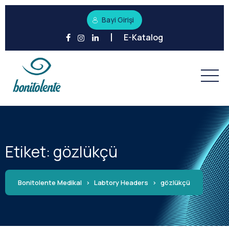
Bayi Girişi
E-Katalog
Etiket:
gözlükçü
Bonitolente Medikal
>
Labtory Headers
>
gözlükçü