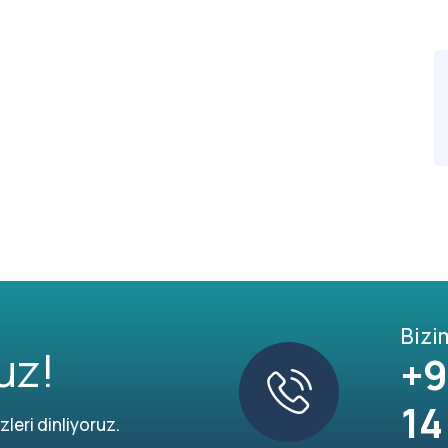
Bizi
uz!
+9
14
leri dinliyoruz.