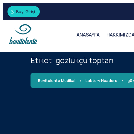
Bayi Girişi
ANASAYFA
HAKKIMIZD
Etiket:
gözlükçü toptan
Bonitolente Medikal
>
Labtory Headers
>
göz