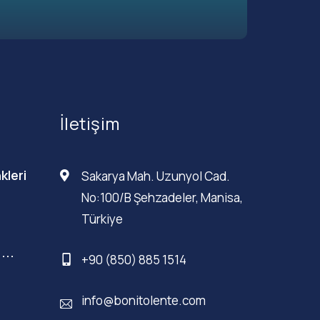
İletişim
kleri
Sakarya Mah. Uzunyol Cad.
No:100/B Şehzadeler, Manisa,
Türkiye
...
+90 (850) 885 1514
info@bonitolente.com