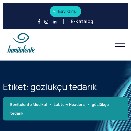
Bayi Girişi
E-Katalog
Etiket:
gözlükçü tedarik
Bonitolente Medikal
>
Labtory Headers
>
gözlükçü
tedarik