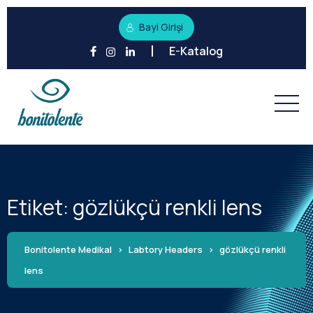
Bayi Girişi
E-Katalog
Etiket:
gözlükçü renkli lens
Bonitolente Medikal
>
Labtory Headers
>
gözlükçü renkli
lens