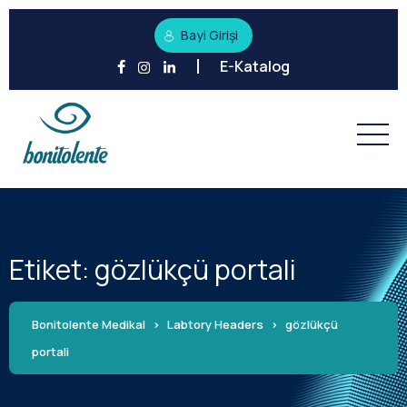
Bayi Girişi
E-Katalog
Etiket:
gözlükçü portali
Bonitolente Medikal
>
Labtory Headers
>
gözlükçü
portali