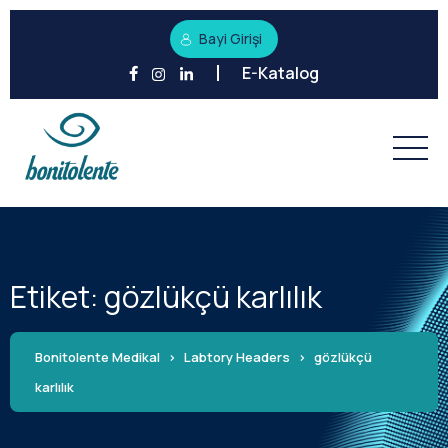
Bayi Girişi
E-Katalog
Etiket:
gözlükçü karlılık
Bonitolente Medikal
>
Labtory Headers
>
gözlükçü
karlılık