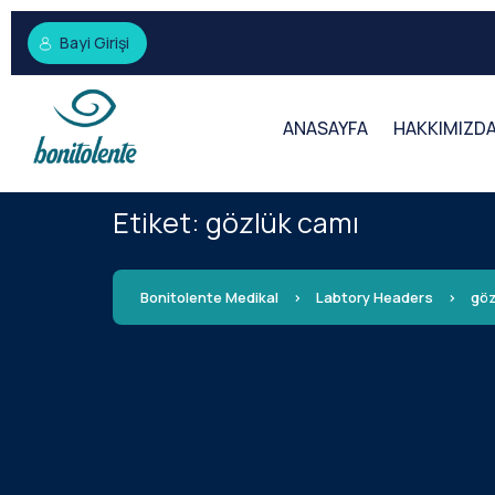
Bayi Girişi
ANASAYFA
HAKKIMIZD
Etiket:
gözlük camı
Bonitolente Medikal
>
Labtory Headers
>
göz