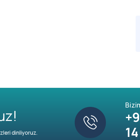
Bizi
uz!
+9
14
leri dinliyoruz.