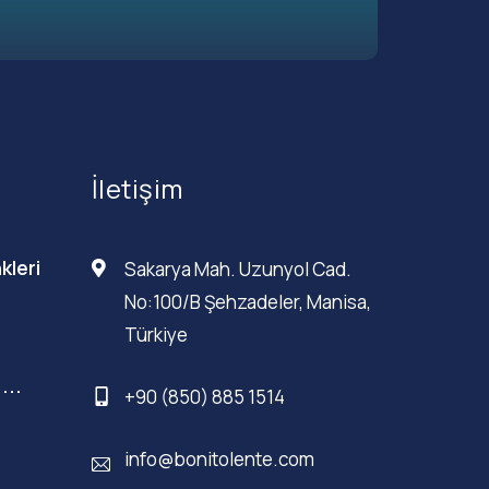
İletişim
kleri
Sakarya Mah. Uzunyol Cad.
No:100/B Şehzadeler, Manisa,
Türkiye
...
+90 (850) 885 1514
info@bonitolente.com