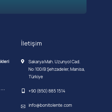
İletişim
kleri
Sakarya Mah. Uzunyol Cad.
No:100/B Şehzadeler, Manisa,
Türkiye
...
+90 (850) 885 1514
info@bonitolente.com