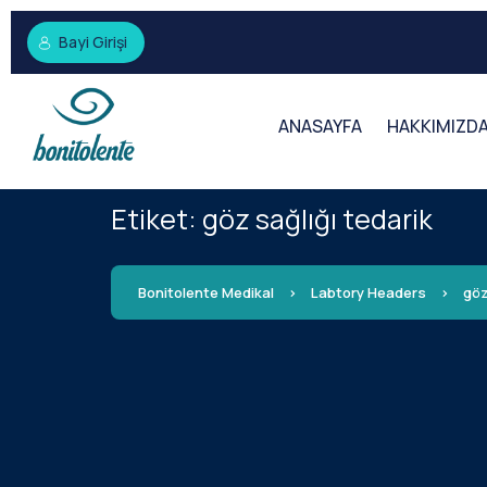
Bayi Girişi
ANASAYFA
HAKKIMIZD
Etiket:
göz sağlığı tedarik
Bonitolente Medikal
>
Labtory Headers
>
göz