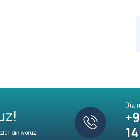
Bizi
uz!
+9
14
leri dinliyoruz.